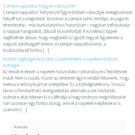
Csempe nappaliba: Hogyan válasszunk?
Csempe nappaliba? Hát persze! Egyre többen választják melegburkolat
helyett ezt a megoldást. Azonban a csempe színe, mintája, anyaga és
elrendezése – más burkolatokhoz hasonlóan – nagyban befolyásolja
a nappali hangulatát, stílusát és komfortját. A következő tippek
segíthetnek abban, hogy megtaláld az igazit! Vegyük figyelembe a
nappali adottságait! Amikor a csempe nappaliba kerül, a
kiválasztásnál fontos […]
Inverter segítségével tovább csökkenthetők a napelemrendszer
költségei
Az elmúlt években a napelem használata robbanásszerű fejlődésnek
indult. Nem is csoda, hiszen az emberek egyre inkább felismerik, hogy
mekkora előnnyel járhat a telepítése. Ez a költséghatékony, hosszú
távon is fenntartható energiaellátási alternatíva sok háztartás
számára akár teljesen ki is válthatja a hagyományos megoldásokat.
Van azonban egy fontos dolog, amivel a napelem kiépítésekor is
számolni […]