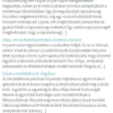
A napszemüveg nem csupán a nyári napok elengedhetetlen
kiegészítője, hanem az év többi szakában is fontos szerepet játszik a
mindennapi öltözködésben. Egy jól megválasztott napszemüveg
hozzátesz megjelenésünkhöz, míg egy rosszul kiválasztott darab
könnyen ronthatja azt. Lássuk, mik a legfontosabb szempontok és
gyakori hibák a napszemüveg viselésekor! Így viseld a napszemüveget!
A legfontosabb, hogy a napszemüveg […]
5 tipp, amivel élhetőbbé tehetjük a kertet és a teraszt
A nyarat sokan legszívesebben a szabadban töltjük. Ez az az időszak,
amikor a kert és a terasz a családi és baráti összejövetelek helyszíne
lehet. Azonban a forró nyári napokra fel is kell készülni, hogy örömmel
tegyük ki a lábunkat a klimatizált lakásból. Íme, öt tipp, amelyekkel
kellemesebbé és élhetőbbé tehetjük a kültéri tereinket. Pergola a […]
Színek a mobiltelefonok világában
Az okostelefonok piacának folyamatos fejlődése az egyre növekvő
igényekre és elvárásokra reagálva új dimenziókat nyitott meg a dizájn
terén. A gyártók az egyediség és stílus kifejezésének fontosságát
felismerve egyre több különleges színű modellt kínálnak a
felhasználóknak. Nézzünk meg most néhány tipikus és pár kevésbé
hétköznapi telefonszínt! Fekete és fehér Mondhatni klasszikus színek,
amelyeknek már számos […]