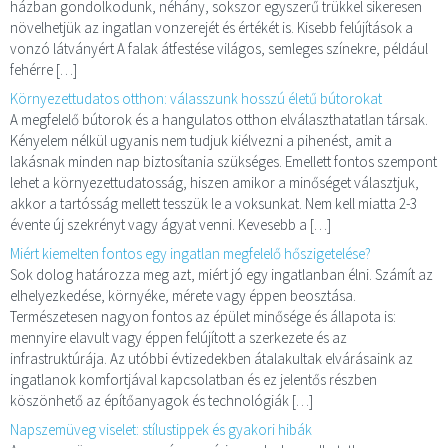
házban gondolkodunk, néhány, sokszor egyszerű trükkel sikeresen
növelhetjük az ingatlan vonzerejét és értékét is. Kisebb felújítások a
vonzó látványért A falak átfestése világos, semleges színekre, például
fehérre […]
Környezettudatos otthon: válasszunk hosszú életű bútorokat
A megfelelő bútorok és a hangulatos otthon elválaszthatatlan társak.
Kényelem nélkül ugyanis nem tudjuk kiélvezni a pihenést, amit a
lakásnak minden nap biztosítania szükséges. Emellett fontos szempont
lehet a környezettudatosság, hiszen amikor a minőséget választjuk,
akkor a tartósság mellett tesszük le a voksunkat. Nem kell miatta 2-3
évente új szekrényt vagy ágyat venni. Kevesebb a […]
Miért kiemelten fontos egy ingatlan megfelelő hőszigetelése?
Sok dolog határozza meg azt, miért jó egy ingatlanban élni. Számít az
elhelyezkedése, környéke, mérete vagy éppen beosztása.
Természetesen nagyon fontos az épület minősége és állapota is:
mennyire elavult vagy éppen felújított a szerkezete és az
infrastruktúrája. Az utóbbi évtizedekben átalakultak elvárásaink az
ingatlanok komfortjával kapcsolatban és ez jelentős részben
köszönhető az építőanyagok és technológiák […]
Napszemüveg viselet: stílustippek és gyakori hibák