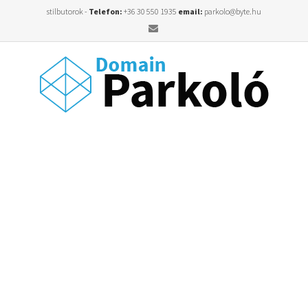
stilbutorok -
Telefon:
+36 30 550 1935
email:
parkolo@byte.hu
Email