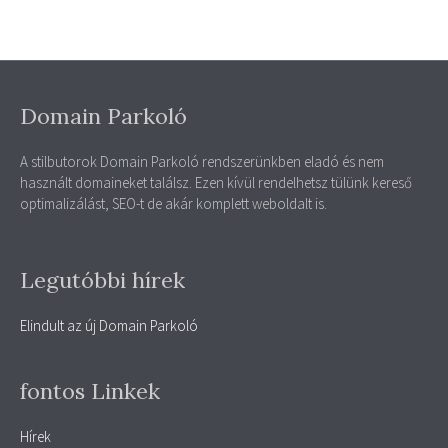
Domain Parkoló
A stilbutorok Domain Parkoló rendszerünkben eladó és nem
használt domaineket találsz. Ezen kívül rendelhetsz tülünk kereső
optimalizálást, SEO-t de akár komplett weboldalt is.
Legutóbbi hírek
Elindult az új Domain Parkoló
fontos Linkek
Hírek