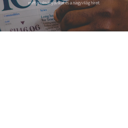
esettanulmányainkat és a nagyvilág híreit.