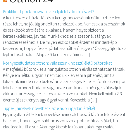
Praktikus tippek: hogyan szereljük fel a kerti fészert?
A kerti fészer a háztartás és a kert gondozásának nélkülözhetetlen
része lehet, ha jól átgondoltan rendezzük be. Nemcsak a szerszámok
és eszközök tárolására alkalmas, hanem helyet biztosít a
kertészkedéshez, javítási munkákhoz és a szezonális tárgyak
rendszerezéséhez is. De milyen eszközöket érdemes mindenképp
beszerezni, hogy a fészer jól kihasználható legyen? Összegyűjtöttük a
legfontosabbakat. Alapvető kerti szerszámok […]
Környezettudatos otthon: válasszunk hosszú életű bútorokat
A megfelelő bútorok és a hangulatos otthon elválaszthatatlan társak.
Kényelem nélkül ugyanis nem tudjuk kiélvezni a pihenést, amit a
lakásnak minden nap biztosítania szükséges. Emellett fontos szempont
lehet a környezettudatosság, hiszen amikor a minőséget választjuk,
akkor a tartósság mellett tesszük le a voksunkat. Nem kell miatta 2-3
évente új szekrényt vagy ágyat venni. Kevesebb a […]
Tippek, amelyek növelhetik az eladó ingatlan értékét
Egy ingatlan értékének növelése nemcsak hosszú távú befektetésként
hasznos, hanem gyorsabban is vonzza a potenciális vevőket, ha
eladásra kerül a sor. Akár egy kisebb lakásban, akár egy családi