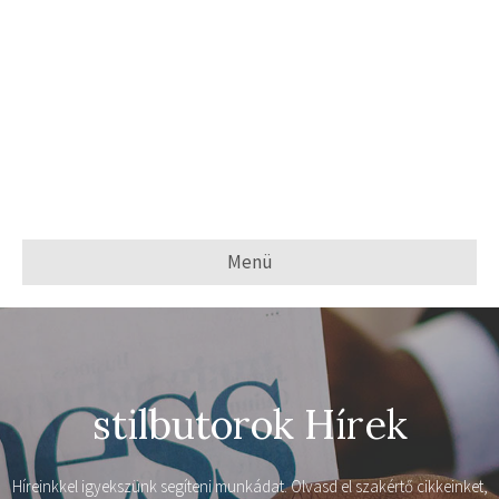
Menü
stilbutorok Hírek
Híreinkkel igyekszünk segíteni munkádat. Olvasd el szakértő cikkeinket,