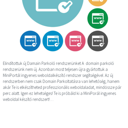
Elindítottuk új Damain Parkoló rendszerünket A domain parkoló
rendszerünk nem új. Azonban most teljesen újra gyártottuk a
MiniPortál ingyenes weboldalkészítő rendszer segítségével. Az új
rendszerben nem csak Domain Parkoltatásra van lehetőség, hanem
akár Te is elkészítheted professzionális weboldaladat, mindössze pár
perc alatt. Igen ez lehetséges! Te is próbáld ki a MiniPorál ingyenes
weboldal készítő rendszert!…