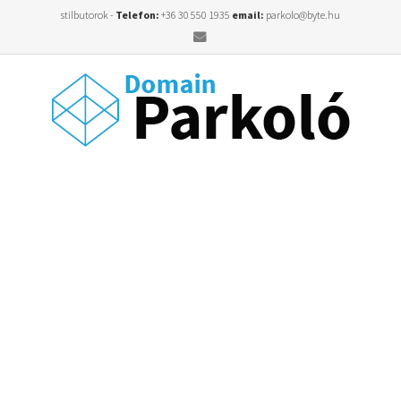
stilbutorok -
Telefon:
+36 30 550 1935
email:
parkolo@byte.hu
Email