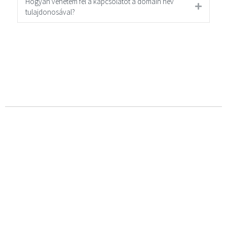
Hogyan vehetem fel a kapcsolatot a domain név
tulajdonosával?