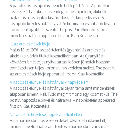
A paraffinos kézápolás menete hét lépésből áll. A paraffinos
kéz kezelést azoknak a vendégeimnek ajánlom, akiknek
hajlamos a kézfejük a kiszáradásra és kirepedezésre. A
kézápoló kezelés hatására a bőr finomabb és puhább lesz, a
köröm csillógobb és szebb. The post Paraffinos kézápolás
menete és hatása appeared first on Klau Kozmetika.
Itt az arckezelések ideje
Május 18-tól 20%-os szőrtelenítés (gyanta) és arckezelés
akciókkal várlak titeket kozmetikámban. Az újranyitást
követően ismét teljes nyitvatartási időben jöhettek hozzám,
természetesen teljes korona vírus védelem mellett. The post Itt
az arckezelések ideje appeared first on Klau Kozmetika.
A napozás előnyei és hátrányai – napvédelem
A napozás előnyei és hátrányai olyan téma amit mindenkinek
alaposan ismerni kell. Tudd meg mit mond egy kozmetikus. The
post A napozás előnyei és hátrányai – napvédelem appeared
first on Klau Kozmetika.
Narancsbőr kezelése, tippek a cellulit ellen
Ha a narancsbőr kezelése érdekel, olvasd el cikkemet itt,
mindent megtudhatsz ami fontos a narancsbőr vagy más