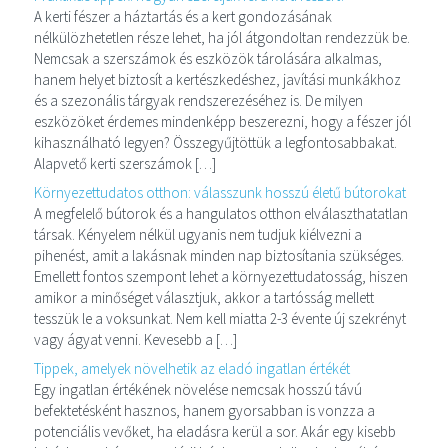
A kerti fészer a háztartás és a kert gondozásának
nélkülözhetetlen része lehet, ha jól átgondoltan rendezzük be.
Nemcsak a szerszámok és eszközök tárolására alkalmas,
hanem helyet biztosít a kertészkedéshez, javítási munkákhoz
és a szezonális tárgyak rendszerezéséhez is. De milyen
eszközöket érdemes mindenképp beszerezni, hogy a fészer jól
kihasználható legyen? Összegyűjtöttük a legfontosabbakat.
Alapvető kerti szerszámok […]
Környezettudatos otthon: válasszunk hosszú életű bútorokat
A megfelelő bútorok és a hangulatos otthon elválaszthatatlan
társak. Kényelem nélkül ugyanis nem tudjuk kiélvezni a
pihenést, amit a lakásnak minden nap biztosítania szükséges.
Emellett fontos szempont lehet a környezettudatosság, hiszen
amikor a minőséget választjuk, akkor a tartósság mellett
tesszük le a voksunkat. Nem kell miatta 2-3 évente új szekrényt
vagy ágyat venni. Kevesebb a […]
Tippek, amelyek növelhetik az eladó ingatlan értékét
Egy ingatlan értékének növelése nemcsak hosszú távú
befektetésként hasznos, hanem gyorsabban is vonzza a
potenciális vevőket, ha eladásra kerül a sor. Akár egy kisebb