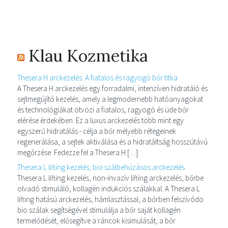
Klau Kozmetika
Thesera H arckezelés: A fiatalos és ragyogó bőr titka
A Thesera H arckezelés egy forradalmi, intenzíven hidratáló és
sejtmegújító kezelés, amely a legmodernebb hatóanyagokat
és technológiákat ötvözi a fiatalos, ragyogó és üde bőr
elérése érdekében. Ez a luxus arckezelés több mint egy
egyszerű hidratálás - célja a bőr mélyebb rétegeinek
regenerálása, a sejtek aktiválása és a hidratáltság hosszútávú
megőrzése. Fedezze fel a Thesera H […]
Thesera L lifting kezelés, bio szálbehúzásos arckezelés
Thesera L lifting kezelés, non-invazív lifting arckezelés, bőrbe
olvadó stimuláló, kollagén indukciós szálakkal. A Thesera L
lifting hatású arckezelés, hámlasztással, a bőrben felszívódo
bio szálak segítségével stimulálja a bőr saját kollagén
termelődését, elősegítve a ráncok kisimulását, a bőr