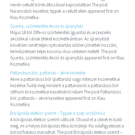
nevén cellulit bőrelváltozással kapcsolatban The post
Narancsbőr kezelése, tippek a cellulit ellen appeared first on
Klau Kozmetika.
Gyanta, szőrtelenítés Akció és újranyitás
Május 18-tól 20%-os szőrtelenítés (gyanta) és arckezelés
akciókkal várlak titeket kozmetikámban. Az újranyitást
követően ismét teljes nyitvatartási időben jöhettek hozzám,
természetesen teljes korona vírus védelem mellett. The post
Gyanta, szőrtelenítés Akció és újranyitás appeared first on Klau
Kozmetika.
Pattanásos bőr, pattanás – akne kezelése
Akne a pattanásos bőr (pattanás) vagy miteszer kozemetikai
kezelése Tuddj meg mindent a pattanásról a pattanásos bőr
otthoni és kozmetikai kezeléséről nálam The post Pattanásos
bőr, pattanás – akne kezelése appeared first on Klau
Kozmetika.
Bőrápolás életkor szerint – Tippek a szép arcbőrhöz
A bőrápolás életkor szerint változik. Olvasd el a cikket és tudd
meg, mi a helyes bőrápolás titka és trükkje. Kis odafigyeléssel a
bőröd fiatalos maradhat. The post Bőrápolás életkor szerint –