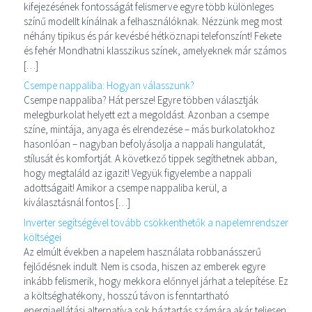
kifejezésének fontosságát felismerve egyre több különleges
színű modellt kínálnak a felhasználóknak. Nézzünk meg most
néhány tipikus és pár kevésbé hétköznapi telefonszínt! Fekete
és fehér Mondhatni klasszikus színek, amelyeknek már számos
[…]
Csempe nappaliba: Hogyan válasszunk?
Csempe nappaliba? Hát persze! Egyre többen választják
melegburkolat helyett ezt a megoldást. Azonban a csempe
színe, mintája, anyaga és elrendezése – más burkolatokhoz
hasonlóan – nagyban befolyásolja a nappali hangulatát,
stílusát és komfortját. A következő tippek segíthetnek abban,
hogy megtaláld az igazit! Vegyük figyelembe a nappali
adottságait! Amikor a csempe nappaliba kerül, a
kiválasztásnál fontos […]
Inverter segítségével tovább csökkenthetők a napelemrendszer
költségei
Az elmúlt években a napelem használata robbanásszerű
fejlődésnek indult. Nem is csoda, hiszen az emberek egyre
inkább felismerik, hogy mekkora előnnyel járhat a telepítése. Ez
a költséghatékony, hosszú távon is fenntartható
energiaellátási alternatíva sok háztartás számára akár teljesen