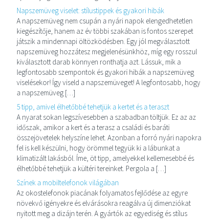
Napszemüveg viselet: stílustippek és gyakori hibák
A napszemüveg nem csupán a nyári napok elengedhetetlen
kiegészítője, hanem az év többi szakában is fontos szerepet
játszik a mindennapi öltözködésben. Egy jól megválasztott
napszemüveg hozzátesz megjelenésünkhöz, míg egy rosszul
kiválasztott darab könnyen ronthatja azt. Lássuk, mik a
legfontosabb szempontok és gyakori hibák a napszemüveg
viselésekor! Így viseld a napszemüveget! A legfontosabb, hogy
a napszemüveg […]
5 tipp, amivel élhetőbbé tehetjük a kertet és a teraszt
A nyarat sokan legszívesebben a szabadban töltjük. Ez az az
időszak, amikor a kert és a terasz a családi és baráti
összejövetelek helyszíne lehet. Azonban a forró nyári napokra
fel is kell készülni, hogy örömmel tegyük ki a lábunkat a
klimatizált lakásból. Íme, öt tipp, amelyekkel kellemesebbé és
élhetőbbé tehetjük a kültéri tereinket. Pergola a […]
Színek a mobiltelefonok világában
Az okostelefonok piacának folyamatos fejlődése az egyre
növekvő igényekre és elvárásokra reagálva új dimenziókat
nyitott meg a dizájn terén. A gyártók az egyediség és stílus