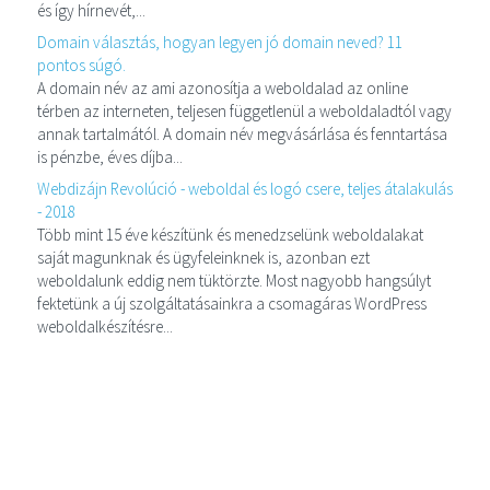
és így hírnevét,...
Domain választás, hogyan legyen jó domain neved? 11
pontos súgó.
A domain név az ami azonosítja a weboldalad az online
térben az interneten, teljesen függetlenül a weboldaladtól vagy
annak tartalmától. A domain név megvásárlása és fenntartása
is pénzbe, éves díjba...
Webdizájn Revolúció - weboldal és logó csere, teljes átalakulás
- 2018
Több mint 15 éve készítünk és menedzselünk weboldalakat
saját magunknak és ügyfeleinknek is, azonban ezt
weboldalunk eddig nem tüktörzte. Most nagyobb hangsúlyt
fektetünk a új szolgáltatásainkra a csomagáras WordPress
weboldalkészítésre...