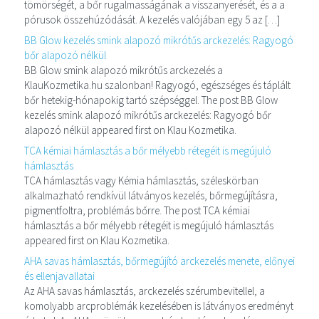
tömörségét, a bőr rugalmasságának a visszanyerését, és a a
pórusok összehúzódását. A kezelés valójában egy 5 az […]
BB Glow kezelés smink alapozó mikrótűs arckezelés: Ragyogó
bőr alapozó nélkül
BB Glow smink alapozó mikrótűs arckezelés a
KlauKozmetika.hu szalonban! Ragyogó, egészséges és táplált
bőr hetekig-hónapokig tartó szépséggel. The post BB Glow
kezelés smink alapozó mikrótűs arckezelés: Ragyogó bőr
alapozó nélkül appeared first on Klau Kozmetika.
TCA kémiai hámlasztás a bőr mélyebb rétegéit is megújuló
hámlasztás
TCA hámlasztás vagy Kémia hámlasztás, széleskörban
alkalmazható rendkívül látványos kezelés, bőrmegújításra,
pigmentfoltra, problémás bőrre. The post TCA kémiai
hámlasztás a bőr mélyebb rétegéit is megújuló hámlasztás
appeared first on Klau Kozmetika.
AHA savas hámlasztás, bőrmegújító arckezelés menete, előnyei
és ellenjavallatai
Az AHA savas hámlasztás, arckezelés szérumbevitellel, a
komolyabb arcproblémák kezelésében is látványos eredményt