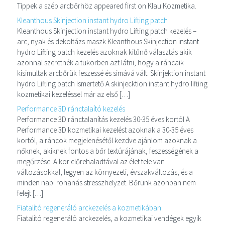
Tippek a szép arcbőrhöz appeared first on Klau Kozmetika.
Kleanthous Skinjection instant hydro Lifting patch
Kleanthous Skinjection instant hydro Lifting patch kezelés –
arc, nyak és dekoltázs maszk Kleanthous Skinjection instant
hydro Lifting patch kezelés azoknak kitűnő választás akik
azonnal szeretnék a tükörben azt látni, hogy a ráncaik
kisimultak arcbőrük feszessé és simává vált. Skinjektion instant
hydro Lifting patch ismertető A skinjecktion instant hydro lifting
kozmetikai kezeléssel már az első […]
Performance 3D ránctalaító kezelés
Performance 3D ránctalanítás kezelés 30-35 éves kortól A
Performance 3D kozmetikai kezelést azoknak a 30-35 éves
kortól, a ráncok megjelenésétől kezdve ajánlom azoknak a
nőknek, akiknek fontos a bőr textúrájának, feszességének a
megőrzése. A kor előrehaladtával az élet tele van
változásokkal, legyen az környezeti, évszakváltozás, és a
minden napi rohanás stresszhelyzet. Bőrünk azonban nem
felejt […]
Fiatalító regeneráló arckezelés a kozmetikában
Fiatalító regeneráló arckezelés, a kozmetikai vendégek egyik