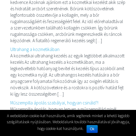
kedvence Azoknak ajánlom ezt a kozmetikai kezelést akik szép
és hidratált arcbőrt szeretnének. Bőrünk kötőszövetének
legfontosabb összetevője a kollagén, mely a bőr
rugalmasságáért és feszességéért felel. Az idő előrehaladtával
a szervezetünkben található kollagén csökken. Így bőrünk
rugalmassága csökken, arcbőrünk megereszkedik és ráncok
képződnek. A fiatalító regeneráló kezelés segít […]
Ultrahang a kozmetikában
A kozmetikai ultrahang kezelés az egyik legtöbbet alkalmazott
kezelés Az ultrahang kezelés a kozmetikában, ma a
legkedveltebb hatóanyag bevitel és kezelés típus azokból amit
egy kozmetika nyújt. Az ultrahangos kezelés hatására a bőr
anyagcsere folyamatai fokozódnak így az oxigén ellátás is
növekszik. A kötőszövetekre és a rostokra is pozitív hatást fejt
ki így lesz összességében […]
Műszempilla ápolás szabályai, hogyan csináld?!
Műszempilla ápolás, hogyan legyen a műszempillád minél
tartósabb A műszempilla ápolása és óvása az amiről sokan
A weboldalon cookie-kat használunk, amik segítenek minket a lehető legjobb
megfeledkeznek, mikor műszempillát kezdenek el viselni. A
szolgáltatások nyújtásában. Weboldalunk további használatával jóváhagyja,
műszempillára ugyanis valóban figyelni kell. Egy kis törődéssel
hogy cookie-kat használjunk.
Ok
és odafigyeléssel a szempillád sokkal tovább tartós és szép