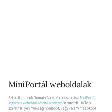
MiniPortál weboldalak
Ezt a stilbutorok Domain Parkoló rendszert is a
MiniPortál
ingyenes weboldal készítő rendszer
üzemelteti. Ha Te is
szeretnél ilyen minőségi honlapot, vagy valami más okból