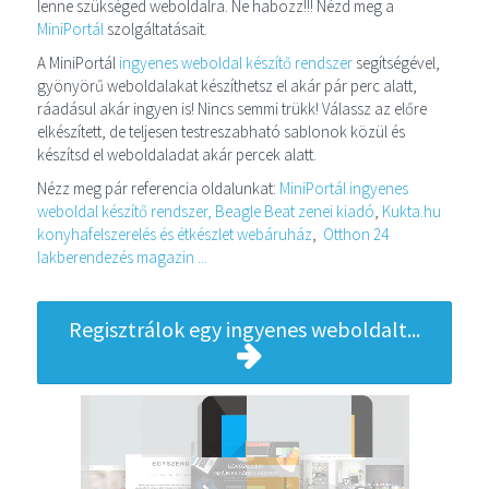
lenne szükséged weboldalra. Ne habozz!!! Nézd meg a
MiniPortál
szolgáltatásait.
A MiniPortál
ingyenes weboldal készítő rendszer
segítségével,
gyönyörű weboldalakat készíthetsz el akár pár perc alatt,
ráadásul akár ingyen is! Nincs semmi trükk! Válassz az előre
elkészített, de teljesen testreszabható sablonok közül és
készítsd el weboldaladat akár percek alatt.
Nézz meg pár referencia oldalunkat:
MiniPortál ingyenes
weboldal készítő rendszer,
Beagle Beat zenei kiadó
,
Kukta.hu
konyhafelszerelés és étkészlet webáruház
,
Otthon 24
lakberendezés magazin ...
Regisztrálok egy ingyenes weboldalt...