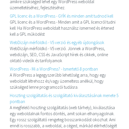
amikre szükséged lehet egy WordPress weboldal
üzemeltetéséhez, fejlesztéséhez.
GPL licenc és a WordPress - GYÍK és minden amit tudnod kell
GPL licenc és a WordPress - Minden amit a GPL licencről tudni
kell. Ha WordPress weboldalt használsz ismerned és értened
kell a GPL működést
WebDizájn mérföldkő - V5 verzió és egyéb újdongások
WebDizájn mérföldkő - V5 verzió. Jönnek a WordPress,
webdizájn, SEO, CSS és JavaScript hírek és cikkek, online
oktató videók és tanfolyamok
WordPress - Mi a WordPress? - Ismertető 8 pontban
A WordPress a legegyszerűbb lehetőség arra, hogy egy
weboldalt létrehozz és/vagy üzemeltess anélkül, hogy
szükséged lenne programozói tudásra.
Hoszting szolgáltatás és szolgáltató kiválasztásának menete 5
pontban
A megfelelő hoszting szolgáltatás (web tárhely), kiválasztása
egy weboldalnak fontos döntés, amit sokan elhanyagolnak.
Egy rossz szolgáltató rengeteg bosszankodást okozhat. Ami
ennél is rosszabb, a weboldal, a céged, márkád elérhetőségét