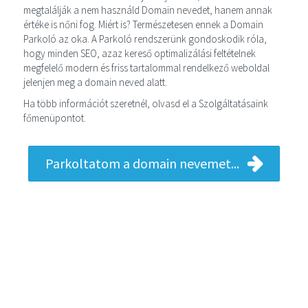
megtalálják a nem használd Domain nevedet, hanem annak
értéke is nőni fog. Miért is? Természetesen ennek a Domain
Parkoló az oka. A Parkoló rendszerünk gondoskodik róla,
hogy minden SEO, azaz kereső optimalizálási feltételnek
megfelelő modern és friss tartalommal rendelkező weboldal
jelenjen meg a domain neved alatt.
Ha több információt szeretnél, olvasd el a Szolgáltatásaink
főmenüpontot.
Parkoltatom a domain nevemet...