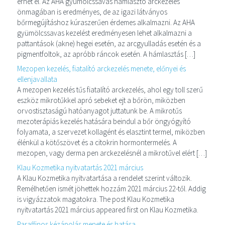
érhet el. Az AHA gyümölcssavas hámlasztó arckezelés
önmagában is eredményes, de az igazi látványos
bőrmegújításhoz kúraszerűen érdemes alkalmazni. Az AHA
gyümölcssavas kezelést eredményesen lehet alkalmazni a
pattantások (akne) hegei esetén, az arcgyulladás esetén és a
pigmentfoltok, az apróbb ráncok esetén. A hámlasztás […]
Mezopen kezelés, fiatalító arckezelés menete, előnyei és
ellenjavallata
A mezopen kezelés tűs fiatalító arckezelés, ahol egy toll szerű
eszköz mikrotűkkel apró sebeket ejt a bőrön, miközben
orvostisztaságú hatóanyagot juttatunk be. A mikrotűs
mezoterápiás kezelés hatására beindul a bőr öngyógyító
folyamata, a szervezet kollagént és elasztint termel, miközben
élénkül a kötőszövet és a citokrin hormontermelés. A
mezopen, vagy derma pen arckezelésnél a mikrotűvel elért […]
Klau Kozmetika nyitvatartás 2021 március
A Klau Kozmetika nyitvatartása a rendelet szerint változik.
Remélhetően ismét jöhettek hozzám 2021 március 22-től. Addig
is vigyázzatok magatokra. The post Klau Kozmetika
nyitvatartás 2021 március appeared first on Klau Kozmetika.
Paraffinos kézápolás menete és hatása