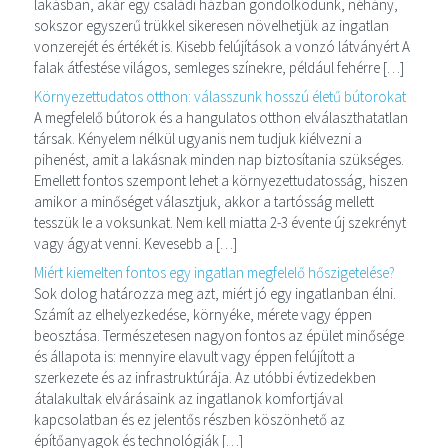
lakásban, akár egy családi házban gondolkodunk, néhány,
sokszor egyszerű trükkel sikeresen növelhetjük az ingatlan
vonzerejét és értékét is. Kisebb felújítások a vonzó látványért A
falak átfestése világos, semleges színekre, például fehérre […]
Környezettudatos otthon: válasszunk hosszú életű bútorokat
A megfelelő bútorok és a hangulatos otthon elválaszthatatlan
társak. Kényelem nélkül ugyanis nem tudjuk kiélvezni a
pihenést, amit a lakásnak minden nap biztosítania szükséges.
Emellett fontos szempont lehet a környezettudatosság, hiszen
amikor a minőséget választjuk, akkor a tartósság mellett
tesszük le a voksunkat. Nem kell miatta 2-3 évente új szekrényt
vagy ágyat venni. Kevesebb a […]
Miért kiemelten fontos egy ingatlan megfelelő hőszigetelése?
Sok dolog határozza meg azt, miért jó egy ingatlanban élni.
Számít az elhelyezkedése, környéke, mérete vagy éppen
beosztása. Természetesen nagyon fontos az épület minősége
és állapota is: mennyire elavult vagy éppen felújított a
szerkezete és az infrastruktúrája. Az utóbbi évtizedekben
átalakultak elvárásaink az ingatlanok komfortjával
kapcsolatban és ez jelentős részben köszönhető az
építőanyagok és technológiák […]